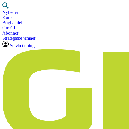
Nyheder
Kurser
Boghandel
Om GI
Abonner
Strategiske temaer
Selvbetjening