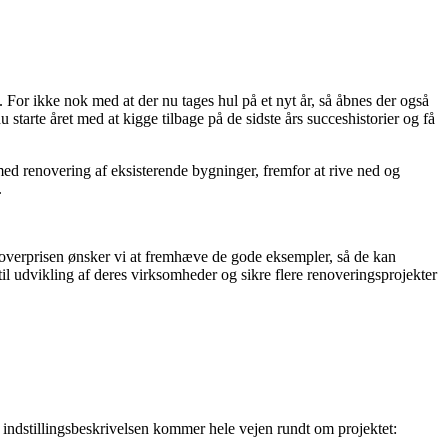
. For ikke nok med at der nu tages hul på et nyt år, så åbnes der også
starte året med at kigge tilbage på de sidste års succeshistorier og få
med renovering af eksisterende bygninger, fremfor at rive ned og
.
noverprisen ønsker vi at fremhæve de gode eksempler, så de kan
 til udvikling af deres virksomheder og sikre flere renoveringsprojekter
e i indstillingsbeskrivelsen kommer hele vejen rundt om projektet: