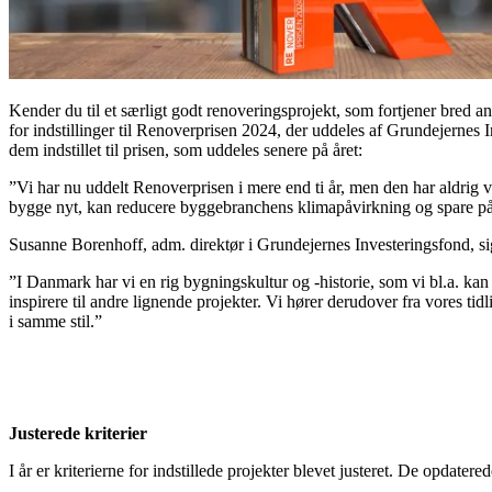
Kender du til et særligt godt renoveringsprojekt, som fortjener bred an
for indstillinger til Renoverprisen 2024, der uddeles af Grundejernes 
dem indstillet til prisen, som uddeles senere på året:
”Vi har nu uddelt Renoverprisen i mere end ti år, men den har aldrig v
bygge nyt, kan reducere byggebranchens klimapåvirkning og spare på r
Susanne Borenhoff, adm. direktør i Grundejernes Investeringsfond, si
”I Danmark har vi en rig bygningskultur og -historie, som vi bl.a. k
inspirere til andre lignende projekter. Vi hører derudover fra vores ti
i samme stil.”
Justerede kriterier
I år er kriterierne for indstillede projekter blevet justeret. De opdate