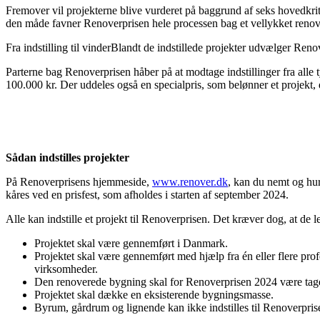
Fremover vil projekterne blive vurderet på baggrund af seks hovedkrite
den måde favner Renoverprisen hele processen bag et vellykket reno
Fra indstilling til vinderBlandt de indstillede projekter udvælger Re
Parterne bag Renoverprisen håber på at modtage indstillinger fra alle t
100.000 kr. Der uddeles også en specialpris, som belønner et projekt, d
Sådan indstilles projekter
På Renoverprisens hjemmeside,
www.renover.dk
, kan du nemt og hur
kåres ved en prisfest, som afholdes i starten af september 2024.
Alle kan indstille et projekt til Renoverprisen. Det kræver dog, at de le
Projektet skal være gennemført i Danmark.
Projektet skal være gennemført med hjælp fra én eller flere profe
virksomheder.
Den renoverede bygning skal for Renoverprisen 2024 være tage
Projektet skal dække en eksisterende bygningsmasse.
Byrum, gårdrum og lignende kan ikke indstilles til Renoverpris