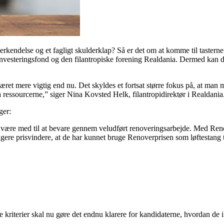
erkendelse og et fagligt skulderklap? Så er det om at komme til tasterne
Investeringsfond og den filantropiske forening Realdania. Dermed kan du 
æret mere vigtig end nu. Det skyldes et fortsat større fokus på, at man 
essourcerne,” siger Nina Kovsted Helk, filan­tropidirektør i Realdania
ger:
an være med til at bevare gennem veludført renoveringsarbejde. Med Re
dligere prisvindere, at de har kunnet bruge Renover­prisen som løftestang
rede kriterier skal nu gøre det endnu klarere for kandidaterne, hvordan d