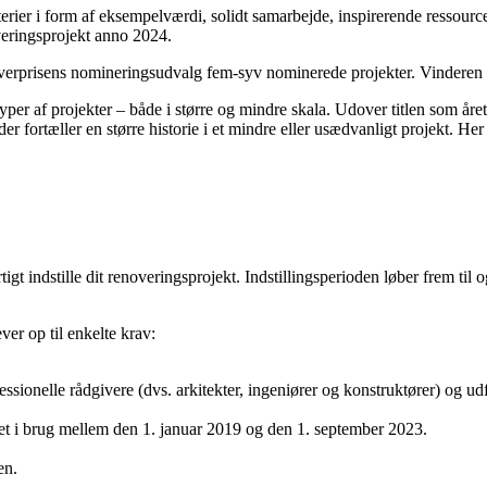
rier i form af eksempelværdi, solidt samarbejde, inspirerende ressourcet
veringsprojekt anno 2024.
noverprisens nomineringsudvalg fem-syv nominerede projekter. Vinderen 
yper af projekter – både i større og mindre skala. Udover titlen som åre
er fortæller en større historie i et mindre eller usædvanligt projekt. He
tigt indstille dit renoveringsprojekt. Indstillingsperioden løber frem t
ver op til enkelte krav:
ssionelle rådgivere (dvs. arkitekter, ingeniører og konstruktører) og udf
t i brug mellem den 1. januar 2019 og den 1. september 2023.
en.