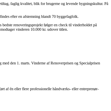
iltag, faglig kvalitet, blik for brugerne og levende bygningskultur. På
findes efter en afstemning blandt 70 byggefagfolk.
ts bedste renoveringsprojekt følger en check til vinderholdet på
r modtager vinderen 10.000 kr. udover titlen.
il og med den 1. marts. Vinderne af Renoverprisen og Specialprisen
ørt af én eller flere professionelle håndværks- eller entreprenør­